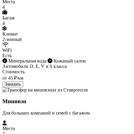
Места
4
Багаж
4
Климат
2-зонный
WiFi
Есть
Минеральная вода
Кожаный салон
Автомобили D, E, V и S класса
Стоимость
от 45 ₽/км
Заказать
Минивэн
Для больших компаний и семей с багажом
Места
7