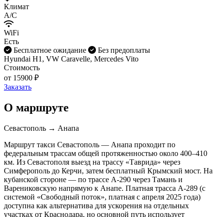
Климат
A/C
WiFi
Есть
Бесплатное ожидание
Без предоплаты
Hyundai H1, VW Caravelle, Mercedes Vito
Стоимость
от 15900 ₽
Заказать
О маршруте
Севастополь → Анапа
Маршрут такси Севастополь — Анапа проходит по
федеральным трассам общей протяженностью около 400–410
км. Из Севастополя выезд на трассу «Таврида» через
Симферополь до Керчи, затем бесплатный Крымский мост. На
кубанской стороне — по трассе А-290 через Тамань и
Варениковскую напрямую к Анапе. Платная трасса А-289 (с
системой «Свободный поток», платная с апреля 2025 года)
доступна как альтернатива для ускорения на отдельных
участках от Краснодара, но основной путь использует